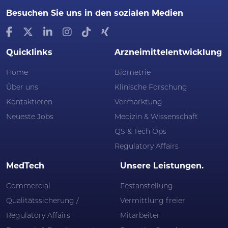
Besuchen Sie uns in den sozialen Medien
Quicklinks
Arzneimittelentwicklung
Home
Biometrie
Über uns
Klinische Forschung
Kontaktieren
Vermarktung
Neueste Jobs
Medizin & Wissenschaft
QS & Tech Ops
Regulatory Affairs
MedTech
Unsere Leistungen.
Commercial
Festanstellung
Qualitätssicherung /
Vermittlung freier
Regulatory Affairs
Mitarbeiter