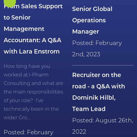
From Sales Support
Senior Global
to Senior
Operations
Management
Manager
Accountant: A Q&A
Posted: February
with Lara Enstrom
2nd, 2023
How long have you
worked at i-Pharm
Recruiter on the
Consulting and what are
road - a Q&A with
the main responsibilities
Dominik Hilbl,
of your role? I’ve
Team Lead
technically been in the
wider Gro...
Posted: August 26th,
2022
Posted: February