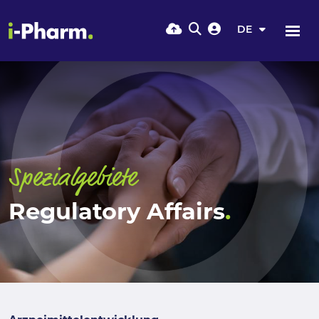
DE
Spezialgebiete
Regulatory Affairs
.