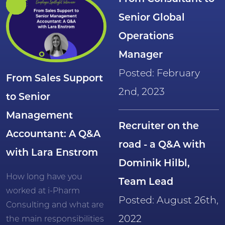
Senior Global
Operations
Manager
Posted: February
From Sales Support
2nd, 2023
to Senior
Management
Recruiter on the
Accountant: A Q&A
road - a Q&A with
with Lara Enstrom
Dominik Hilbl,
How long have you
Team Lead
worked at i-Pharm
Posted: August 26th,
Consulting and what are
2022
the main responsibilities