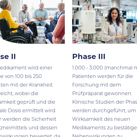
se II
Phase III
edikament wird einer
1.000 - 3.000 (manchmal 
e von 100 bis 250
Patienten werden für die
nten mit der Krankheit
Forschung mit dem
eicht, wobei die
Prüfpräparat gewonnen.
amkeit geprüft und die
Klinische Studien der Phase
le Dosis ermittelt wird.
werden durchgeführt, um 
r werden die Sicherheit
Wirksamkeit des neuen
rzneimittels und dessen
Medikaments zu bestätige
wirkungen bewertet, da
Nebenwirkungen zu