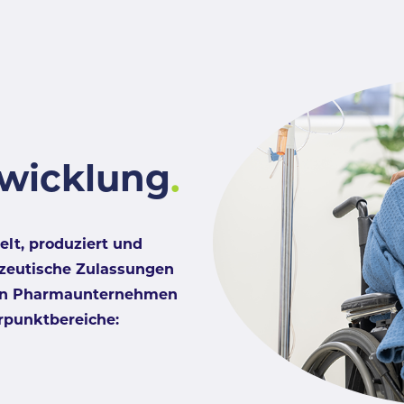
twicklung
.
lt, produziert und
zeutische Zulassungen
 Ein Pharmaunternehmen
erpunktbereiche: