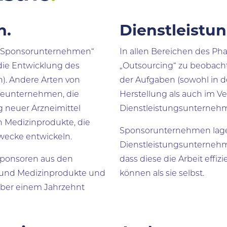
n.
Dienstleistu
 „Sponsorunternehmen“
In allen Bereichen des Pha
r die Entwicklung des
„Outsourcing“ zu beobach
n). Andere Arten von
der Aufgaben (sowohl in d
ieunternehmen, die
Herstellung als auch im Ve
g neuer Arzneimittel
Dienstleistungsunternehm
 Medizinprodukte, die
Sponsorunternehmen lage
wecke entwickeln.
Dienstleistungsunternehme
Sponsoren aus den
dass diese die Arbeit effi
 und Medizinprodukte und
können als sie selbst.
 über einem Jahrzehnt