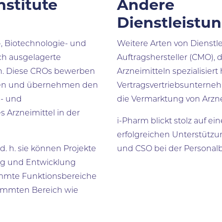
stitute
Andere
Dienstleistu
, Biotechnologie- und
Weitere Arten von Dienst
ch ausgelagerte
Auftragshersteller (CMO), d
n. Diese CROs bewerben
Arzneimitteln spezialisier
men und übernehmen den
Vertragsvertriebsunterneh
s- und
die Vermarktung von Arznei
 Arzneimittel in der
i-Pharm blickt stolz auf e
erfolgreichen Unterstützu
d. h. sie können Projekte
und CSO bei der Personal
ng und Entwicklung
immte Funktionsbereiche
stimmten Bereich wie