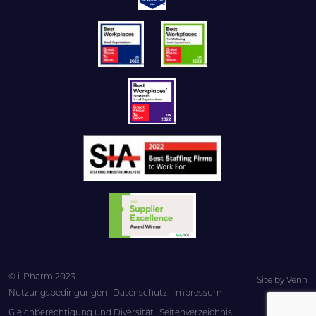
© i-Pharm 2023
Site by
Venn
Nutzungsbedingungen
Datenschutz
Impressum
Gleichberechtigung und Diversität
Seitenverzeichnis