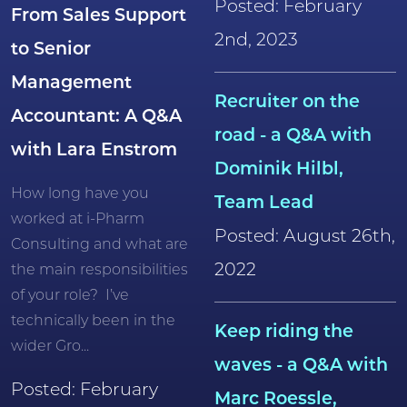
Posted: February
From Sales Support
2nd, 2023
to Senior
Management
Recruiter on the
Accountant: A Q&A
road - a Q&A with
with Lara Enstrom
Dominik Hilbl,
How long have you
Team Lead
worked at i-Pharm
Posted: August 26th,
Consulting and what are
2022
the main responsibilities
of your role? I’ve
technically been in the
Keep riding the
wider Gro...
waves - a Q&A with
Posted: February
Marc Roessle,