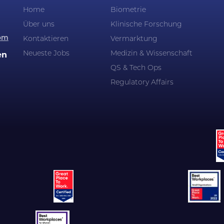
Home
Biometrie
Über uns
Klinische Forschung
om
Kontaktieren
Vermarktung
Neueste Jobs
Medizin & Wissenschaft
en
QS & Tech Ops
Regulatory Affairs