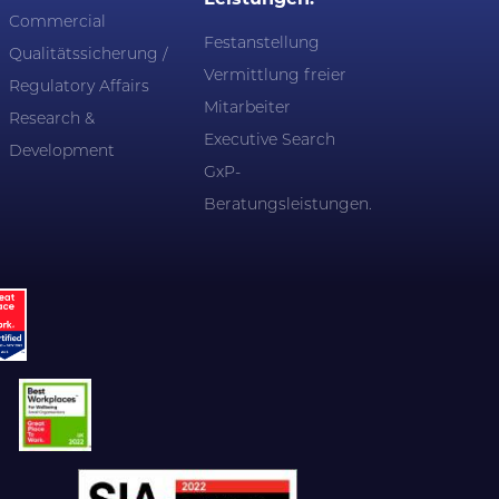
Commercial
Festanstellung
Qualitätssicherung /
Vermittlung freier
Regulatory Affairs
Mitarbeiter
Research &
Executive Search
Development
GxP-
Beratungsleistungen.